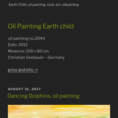
Earth Child, oil painting, look. act. oilpainting
Oil Painting Earth child
oil painting no.2044
Date: 2012
Measure: 100 x 80 cm
Christian Seebauer – Germany
price and info ->
POSTED
AUGUST 31, 2017
ON
Dancing Dolphins, oil painting