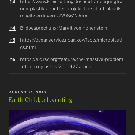
↑
3
https://www.kreiszeitung.de/laeuft/meerjungfra
uen-plastik-gebettet-projekt-botschaft-plastik
muell-verringern-7296612.html
↑
4
Bildbesprechung: Margit von Hohenstein
↑
5
https://oceanservice.noaa.gov/facts/microplasti
cs.html
↑
6
https://eic.rsc.org/feature/the-massive-problem
-of-microplastics/2000127.article
POSTED
AUGUST 31, 2017
ON
Earth Child, oil painting