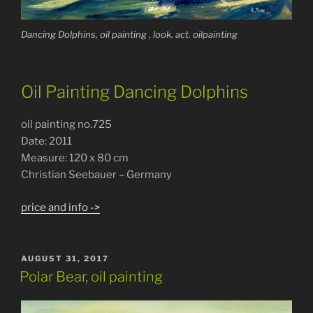
Dancing Dolphins, oil painting , look. act. oilpainting
Oil Painting Dancing Dolphins
oil painting no.725
Date: 2011
Measure: 120 x 80 cm
Christian Seebauer – Germany
price and info ->
POSTED
AUGUST 31, 2017
ON
Polar Bear, oil painting