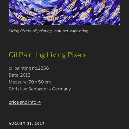
Living Pixels, oil painting, look. act. oilpainting
Oil Painting Living Pixels
oil painting no.2256
Date: 2013
Measure: 70 x 50 cm
Christian Seebauer – Germany
price and info ->
POSTED
AUGUST 31, 2017
ON