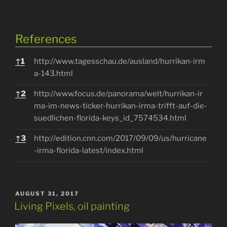
References
References
↑
1
http://www.tagesschau.de/ausland/hurrikan-irm
a-143.html
↑
2
http://www.focus.de/panorama/welt/hurrikan-ir
ma-im-news-ticker-hurrikan-irma-trifft-auf-die-
suedlichen-florida-keys_id_7574534.html
↑
3
http://edition.cnn.com/2017/09/09/us/hurricane
-irma-florida-latest/index.html
POSTED
AUGUST 31, 2017
ON
Living Pixels, oil painting