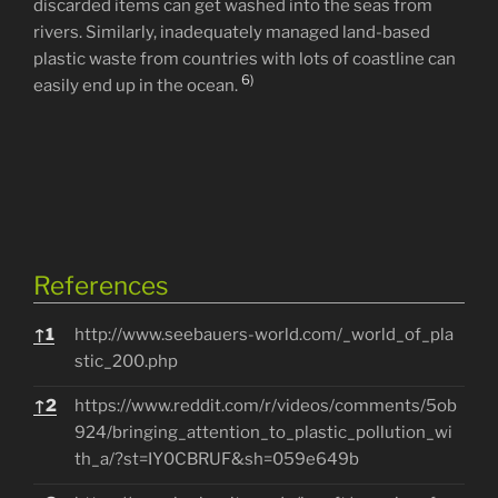
discarded items can get washed into the seas from
rivers. Similarly, inadequately managed land-based
plastic waste from countries with lots of coastline can
6)
easily end up in the ocean.
References
References
↑
1
http://www.seebauers-world.com/_world_of_pla
stic_200.php
↑
2
https://www.reddit.com/r/videos/comments/5ob
924/bringing_attention_to_plastic_pollution_wi
th_a/?st=IY0CBRUF&sh=059e649b