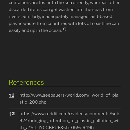
containers are lost into the sea directly, whereas other
discarded items can get washed into the seas from
rivers. Similarly, inadequately managed land-based
plastic waste from countries with lots of coastline can
6)
easily end up in the ocean.
References
References
↑
1
http://www.seebauers-world.com/_world_of_pla
stic_200.php
↑
2
https://www.reddit.com/r/videos/comments/5ob
924/bringing_attention_to_plastic_pollution_wi
th_a/?st=IY0CBRUF&sh=059e649b