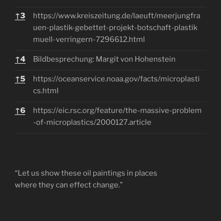
↑
3
https://www.kreiszeitung.de/laeuft/meerjungfra
uen-plastik-gebettet-projekt-botschaft-plastik
muell-verringern-7296612.html
↑
4
Bildbesprechung: Margit von Hohenstein
↑
5
https://oceanservice.noaa.gov/facts/microplasti
cs.html
↑
6
https://eic.rsc.org/feature/the-massive-problem
-of-microplastics/2000127.article
“Let us show these oil paintings in places
where they can effect change.”