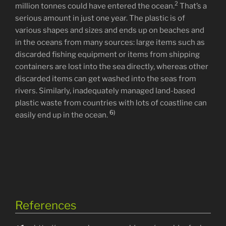
2
million tonnes could have entered the ocean.
That’s a
serious amount in just one year. The plastic is of
various shapes and sizes and ends up on beaches and
in the oceans from many sources: large items such as
discarded fishing equipment or items from shipping
containers are lost into the sea directly, whereas other
discarded items can get washed into the seas from
rivers. Similarly, inadequately managed land-based
plastic waste from countries with lots of coastline can
6)
easily end up in the ocean.
References
References