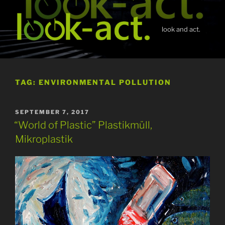
Skip
to
content
look and act.
TAG:
ENVIRONMENTAL POLLUTION
POSTED
SEPTEMBER 7, 2017
ON
“World of Plastic” Plastikmüll,
Mikroplastik