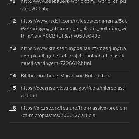
↑
1
http://www.seebauers-world.com/_world_of_pla
stic_200.php
↑
2
https://www.reddit.com/r/videos/comments/5ob
924/bringing_attention_to_plastic_pollution_wi
th_a/?st=IY0CBRUF&sh=059e649b
↑
3
https://www.kreiszeitung.de/laeuft/meerjungfra
uen-plastik-gebettet-projekt-botschaft-plastik
muell-verringern-7296612.html
↑
4
Bildbesprechung: Margit von Hohenstein
↑
5
https://oceanservice.noaa.gov/facts/microplasti
cs.html
↑
6
https://eic.rsc.org/feature/the-massive-problem
-of-microplastics/2000127.article