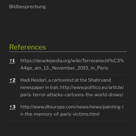
Bildbesprechung
References
References
↑
1
https://de.wikipedia.org/wiki/Terroranschl%C3%
A4ge_am_13._November_2015_in_Paris
↑
2
Hadi Heidari, a cartoonist at the Shahrvand
newspaper in Iran.
http://www.politico.eu/article/
paris-terror-attacks-cartoons-the-world-draws/
↑
3
http://www.dteurope.com/news/news/painting-i
n-the-memory-of-paris-victims.html