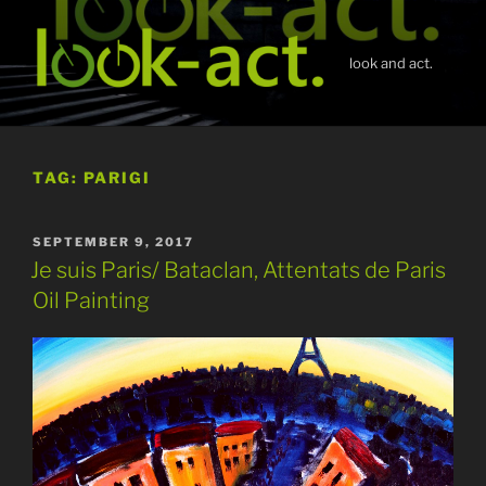
Skip
to
content
look and act.
TAG:
PARIGI
POSTED
SEPTEMBER 9, 2017
ON
Je suis Paris/ Bataclan, Attentats de Paris
Oil Painting